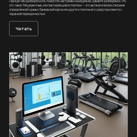
Прежде чем разбираться в тонкостях настройки и внедрения, давайте разберёмся, что
это такое. Рекуррентные, или повторяющиеся платежи — это автоматическое списание
определенной суммы с банковской карты или другого платежного средства клиента с
заданной периодичностью.
Для кого
CRM
Читать
Возможности
Школы танцев
Фитнес-клубы
СКУД
Учет
Фитнес-студии
абонементов
Запись клиентов
Йога-студии
Виджет расписания
Школы единоборств
Учет товаров
Студии растяжки
Телефония
Для тренеров
Аналитика
Для клиентов
Управление
Спортивные
филиалами
школы
Команда
О компании
Интеграции