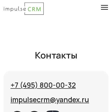
Контакты
Попр
+7 (495) 800-00-32
Имя и фа
impulsecrm@yandex.ru
Телефон
Сфера д
Отдел продаж