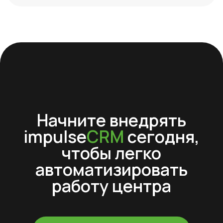
impulse
CRM
Для кого
CRM
Возможности
Школы танцев
Фитнес-клубы
СКУД
Учет
Фитнес-студии
абонементов
Запись клиентов
Йога-студии
Виджет расписания
Школы единоборств
Учет товаров
Студии растяжки