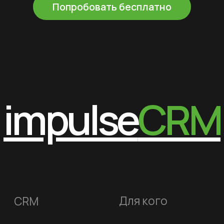
Телефония
Для тренеров
Аналитика
Для клиентов
Управление
Спортивные
филиалами
школы
Команда
О компании
Интеграции
Стоимость
Блог
Демо
Контакты
+7 (495) 800-00-32
impulsecrm@yandex.ru
Включен в реестр
отечественного ПО
Свидетельство о регистрации ИП
Свидетельство о регистрации ПО
для ЭВМ