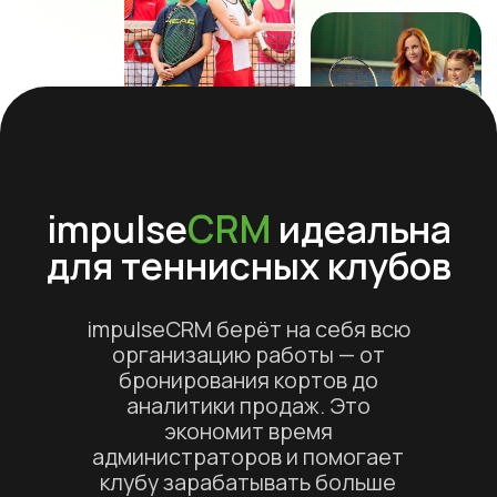
аналитики продаж. Это
экономит время
администраторов и помогает
клубу зарабатывать больше
Повышает лояльность
CRM помогает персонализировать
работу с каждым клиентом —
поздравлять с днём рождения,
отправлять напоминания о
занятиях и информировать о
спецпредложениях. Всё это
повышает вовлечённость и
повторные продажи.