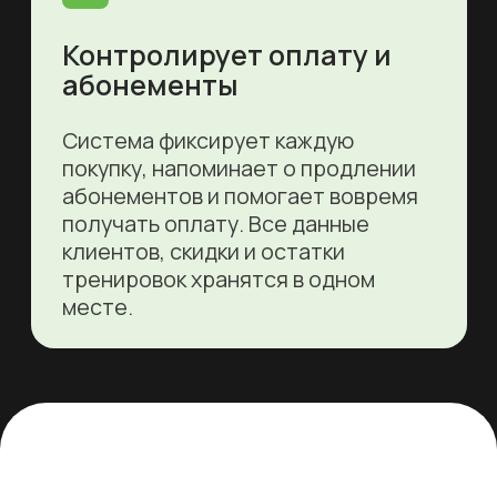
Покупка
и продление
абонементов
Оплата
тренировок
и аренды зала
через мобильное
приложение
PUSH-
Клубная карта
уведомления
клиента с QR-
с напоминаниями
кодом
и акциями
На 40% меньше «дыр»