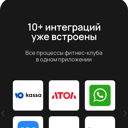
база знаний с
видеоинструкциями.
Простое управление
Примерно через месяц в
impulseCRM все процессы будут
отлажены. Бронирование кортов
будет работать без сбоев,
клиенты — получать напоминания,
а вы — видеть загрузку и
доходность в реальном времени.
Мы всегда на связи с 8:00 до 22:00
по МСК.