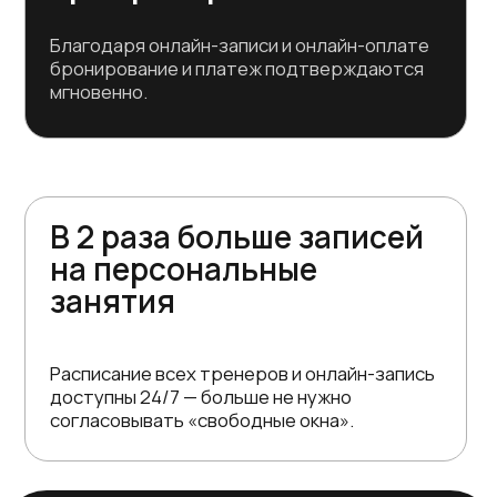
кортов, автоматизация оплат за
брони, личный кабинет с историей
покупок и посещений. Подключаете
только то, что нужно вашему клубу.
Бесплатный перенос
базы
Передайте вашу базу в Excel — мы
перенесем клиентов, активные
абонементы с остатками занятий и
сроками действия, а также корты,
тренеров и группы. База игроков
будет готова к работе уже на
следующий день.
Бесплатное обучение
Мы обучим администраторов и
тренеров работать с онлайн-
бронированием кортов,
принимать оплаты, отправлять
уведомления о занятиях. Для
самостоятельного изучения есть