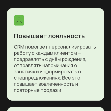
Упрощает бронирование
CRM для теннисного клуба
позволяет клиентам
самостоятельно записываться на
корты и тренировки. Система
исключает двойные брони, ведёт
историю посещений и показывает
актуальную загрузку в реальном
времени.
Контролирует оплату и
абонементы
Система фиксирует каждую
покупку, напоминает о продлении
абонементов и помогает вовремя
получать оплату. Все данные
клиентов, скидки и остатки
тренировок хранятся в одном