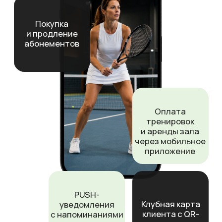
согласовывать «свободные окна».
10+ интеграций
уже встроены
Все процессы фитнес-клуба
в одном приложении