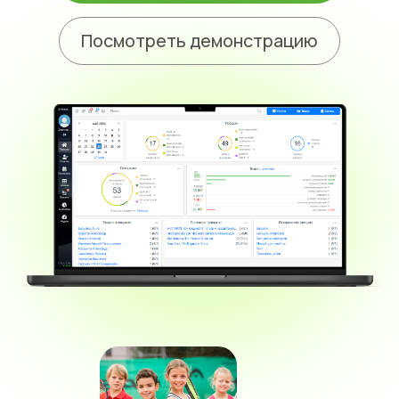
impulse
CRM
идеальна
для теннисных клубов
impulseCRM берёт на себя всю
организацию работы — от
бронирования кортов до