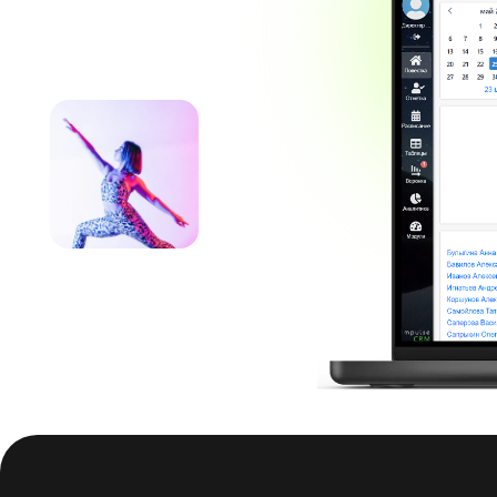
imp
д