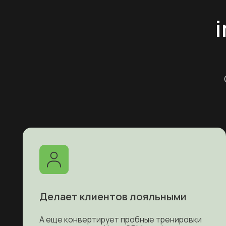
Объед
Делает клиентов лояльными
А еще конвертирует пробные тренировки
в постоянников. Наша CRM для фитнес-
студии запоминает историю коммуникации,
покупок и продления абонементов, а также
учитывает вашу воронку продаж.