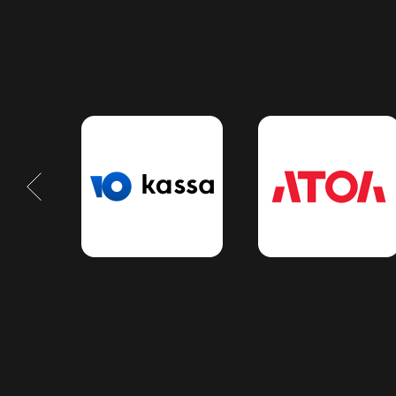
Как происходит
внедрение impulse
C