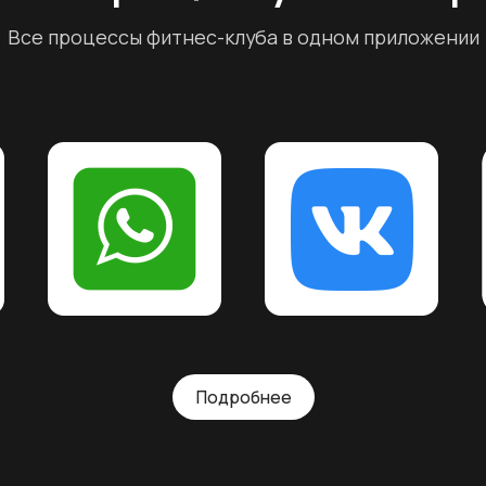
RM
Определение периода по
Выберите срок подписки и подкл
студии: онлайн-запись на группо
автоматизация абонементов и па
кабинет для клиентов или аренда 
растить ваш студийный бизнес.
Бесплатный перенос баз