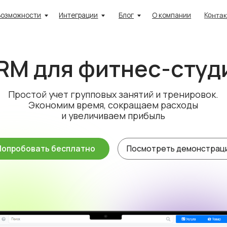
Контакты
ости
Интеграции
Блог
О компании
Приложе
 для фитнес-студии
стой учет групповых занятий и тренировок.
Экономим время, сокращаем расходы
и увеличиваем прибыль
овать бесплатно
Посмотреть демонстрацию