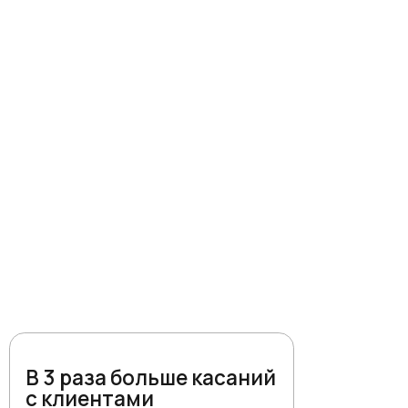
за больше касаний
нтами
ческие уведомления о
 занятие, об окончании
а, о переносе или
нятия — настраивайте
 что нужно вам.