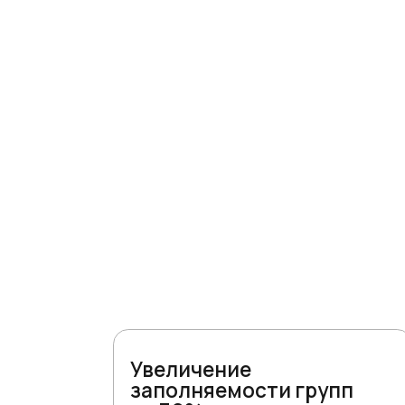
Увеличение
заполняемости групп
на 30%
Подробное расписание с онлайн-
записью и листом ожидания
позволяет заполнить все
«пустые» слоты.