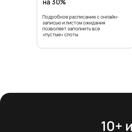
10+ ин
Все 