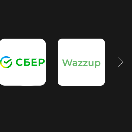
дписки
ючите модули под формат вашей
вые и персональные занятия,
кетов тренировок, личный
зала. Только то, что помогает
ы