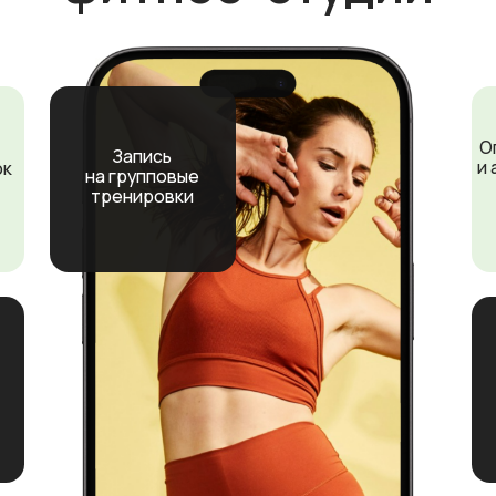
Клубная карт
клиента с QR
кодом
PUSH-
уведомления
с напоминаниями
и акциями