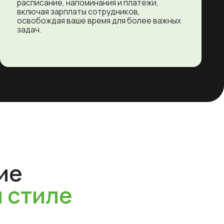
ле
овок
ерез
е