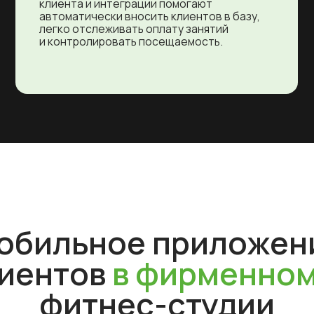
ильное приложение
ентов
в фирменном сти
фитнес-студии
Оплата тренир
Запись
и аренды зала ч
на групповые
мобильное
тренировки
приложени