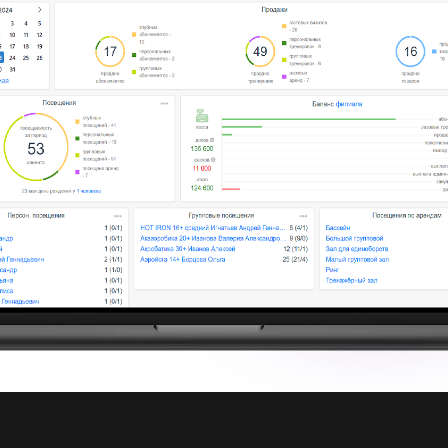
ulse
CRM
идеальна
ля фитнес-студии