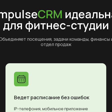
иняет посещения, задачи команды, финансы и
отдел продаж
Ведет расписание без ошибок
Автома
IP-телефония, мобильное приложение
ImpulseC
клиента и интеграции помогают
расписан
автоматически вносить клиентов в базу,
включая 
легко отслеживать оплату занятий
освобожд
и контролировать посещаемость.
задач.