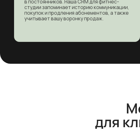
Моб
для кли
Выбор тренировок
из расписания