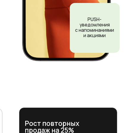
В 3 ра
Рост повторных
с клие
продаж на 25%
Автомати
Клиенты легко продлевают старые и
записи на
покупают новые абонементы прямо в
абонемент
приложении благодаря онлайн-
отмене за
доступу 24/7.
только то,