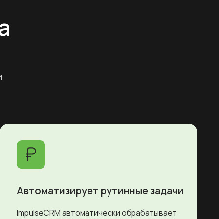
тизирует рутинные задачи
RM автоматически обрабатывает
ие, напоминания и платежи,
зарплаты сотрудников,
ая ваше время для более важных