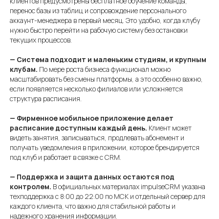
клиентов предусмотрены бесплатное обучение команды,
перенос базы из таблиц и сопровождение персонального
аккаунт-менеджера в первый месяц. Это удобно, когда клубу
нужно быстро перейти на рабочую систему без остановки
текущих процессов.
— Система подходит и маленьким студиям, и крупным
клубам.
По мере роста бизнеса функционал можно
масштабировать без смены платформы, а это особенно важно,
если появляется несколько филиалов или усложняется
структура расписания.
— Фирменное мобильное приложение делает
расписание доступным каждый день.
Клиент может
видеть занятия, записываться, продлевать абонемент и
получать уведомления в приложении, которое брендируется
под клуб и работает в связке с CRM.
— Поддержка и защита данных остаются под
контролем.
В официальных материалах impulseCRM указана
техподдержка с 8:00 до 22:00 по МСК и отдельный сервер для
каждого клиента, что важно для стабильной работы и
надежного хранения информации.