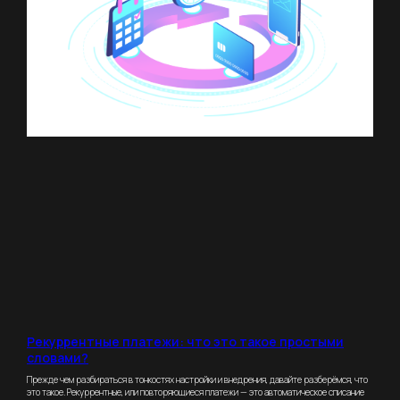
Телефония
Для тренеров
Аналитика
Для клиентов
Управление
Спортивные
филиалами
школы
Команда
О компании
Интеграции
Стоимость
Блог
Демо
Контакты
+7 (495) 800-00-32
impulsecrm@yandex.ru
Включен в реестр
Рекуррентные платежи: что это такое простыми
отечественного ПО
словами?
Свидетельство о регистрации ИП
Прежде чем разбираться в тонкостях настройки и внедрения, давайте разберёмся, что
это такое. Рекуррентные, или повторяющиеся платежи — это автоматическое списание
Свидетельство о регистрации ПО