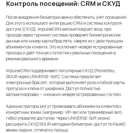
Контроль посещений: CRM и СКУД
После внедрения биометрии важно обеспечить учёт посещений.
Для этого используют интеграцию CRM и системы контроля
доступа (СКУД). impulseCRM автоматизирует вход: при
проходе через турникет система проверяет биометрические
данные или номер карты/браслета, сверяя их с действующим
абонементом клиента. Это исключает незарегистрированные
проходы и даёт точную статистику реальных посещений в
режиме реального времени.
impulseCRM поддерживает популярные СКУД (PocketKey,
SIGUR через UNIVERSE-Soft). Система предлагает
электронный браслет, который выполняет роль клубной карты,
пропуска и ключа от шкафчика. Доступ полностью
автоматизирован – «никаких незарегистрированных гостей».
Администраторы могут привязывать абонементы клиентов к
конкретным зонам (например, VIP-зал или тренажёрный зал),
гибко управляя доступом. Через UNIVERSE-Soft можно
расширить СКУД SIGUR методами биометрии: доступ по FaceID,
венам ладони, отпечатку пальца.