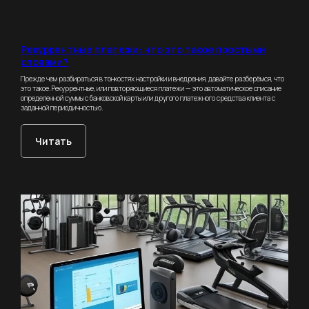
Рекуррентные платежи: что это такое простыми
impulse
CRM
словами?
Прежде чем разбираться в тонкостях настройки и внедрения, давайте разберёмся, что
это такое. Рекуррентные, или повторяющиеся платежи — это автоматическое списание
определенной суммы с банковской карты или другого платежного средства клиента с
заданной периодичностью.
Читать
Для кого
CRM
Возможности
Школы танцев
Фитнес-клубы
СКУД
Учет
Фитнес-студии
абонементов
Запись клиентов
Йога-студии
Виджет расписания
Школы единоборств
Учет товаров
Студии растяжки
Телефония
Для тренеров