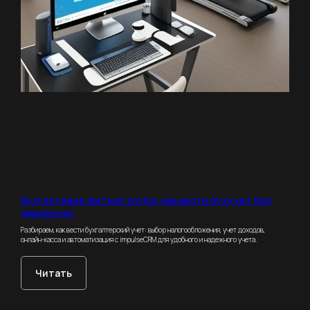
Аналитика
Для клиентов
Управление
Спортивные
филиалами
школы
Команда
О компании
Интеграции
Стоимость
Блог
Демо
Контакты
+7 (495) 800-00-32
impulsecrm@yandex.ru
Бухгалтерия фитнес клуба: как вести бухучет без
заморочек
Разбираем, как вести бухгалтерский учет: выбор налогообложения, учет доходов,
Включен в реестр
онлайн-касса и автоматизация с impulseCRM для удобного и надежного учета.
отечественного ПО
Читать
Свидетельство о регистрации ИП
Свидетельство о регистрации ПО
для ЭВМ