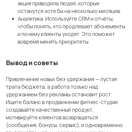
акция приводила людей, которые
Управление
Спортивные
филиалами
школы
останутся хотя бы на несколько месяцев.
Аналитика. Используйте CRM и отчёты,
Команда
чтобы понять, кто продлевает абонементы
О компании
Интеграции
и почему клиенты уходят. Это поможет
Стоимость
Блог
вовремя менять приоритеты.
Демо
Контакты
+7 (495) 800-00-32
Вывод и советы
impulsecrm@yandex.ru
Привлечение новых без удержания — пустая
трата бюджета, а работа только над
Включен в реестр
удержанием без рекламы остановит рост.
отечественного ПО
Ищите баланс в продвижении фитнес-студии:
Свидетельство о регистрации ИП
создавайте качественный продукт,
Свидетельство о регистрации ПО
для ЭВМ
мотивируйте клиентов возвращаться
Свидетельство на товарный знак
(сообщения, бонусы, сервис), и одновременно
Соответствует 54-ФЗ и 152-ФЗ