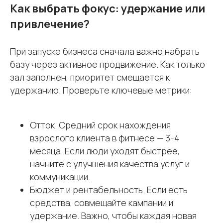
Как выбрать фокус: удержание или
impulse
CRM
привлечение?
При запуске бизнеса сначала важно набрать
базу через активное продвижение. Как только
зал заполнен, приоритет смещается к
удержанию. Проверьте ключевые метрики:
Для кого
CRM
Возможности
Школы танцев
Отток. Средний срок нахождения
Фитнес-клубы
СКУД
взрослого клиента в фитнесе — 3-4
Учет
Фитнес-студии
месяца. Если люди уходят быстрее,
абонементов
Запись клиентов
Йога-студии
начните с улучшения качества услуг и
Виджет расписания
Школы единоборств
коммуникации.
Бюджет и рентабельность. Если есть
Учет товаров
Студии растяжки
средства, совмещайте кампании и
Телефония
Для тренеров
удержание. Важно, чтобы каждая новая
Аналитика
Для клиентов