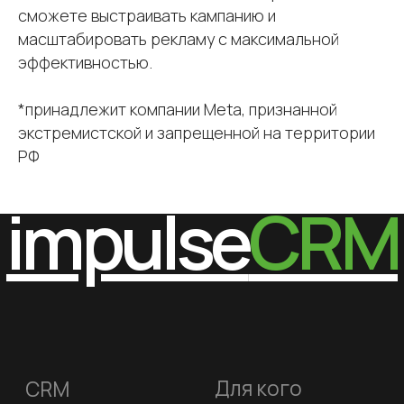
+7 (495) 800-00-32
сможете выстраивать кампанию и
impulsecrm@yandex.ru
масштабировать рекламу с максимальной
эффективностью.
Включен в реестр
*принадлежит компании Meta, признанной
отечественного ПО
экстремистской и запрещенной на территории
Свидетельство о регистрации ИП
РФ
Свидетельство о регистрации ПО
для ЭВМ
Свидетельство на товарный знак
Соответствует 54-ФЗ и 152-ФЗ
Политика конфиденциальности
Оферта