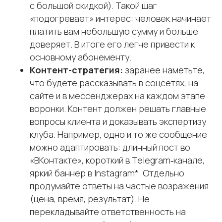
с большой скидкой). Такой шаг
«подогревает» интерес: человек начинает
платить вам небольшую сумму и больше
доверяет. В итоге его легче привести к
основному абонементу.
Контент-стратегия:
заранее наметьте,
что будете рассказывать в соцсетях, на
сайте и в мессенджерах на каждом этапе
воронки. Контент должен решать главные
вопросы клиента и доказывать экспертизу
клуба. Например, одно и то же сообщение
impulse
CRM
можно адаптировать: длинный пост во
«ВКонтакте», короткий в Telegram‑канале,
яркий баннер в Instagram*. Отдельно
продумайте ответы на частые возражения
(цена, время, результат). Не
перекладывайте ответственность на
Для кого
CRM