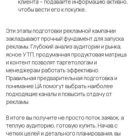
клиента – подавайте информацию активно,
чтобы вести его к покупке.
Возможности
Школы танцев
Фитнес-клубы
СКУД
Учет
Фитнес-студии
Эти этапы подготовки рекламной кампании
абонементов
Запись клиентов
закладывают прочный фундамент для запуска
Йога-студии
рекламы. Глубокий анализ аудитории и рынка,
Виджет расписания
Школы единоборств
ясное УТП, продуманная продуктовая матрица
Учет товаров
Студии растяжки
и контент позволят таргетологам и
Телефония
Для тренеров
менеджерам работать эффективно.
Аналитика
Для клиентов
Правильная предварительная подготовка и
Управление
Спортивные
понимание ЦА помогут выбрать наиболее
филиалами
школы
подходящие каналы и повысить отдачу от
Команда
рекламы.
О компании
Интеграции
Стоимость
В итоге вы получите не просто поток заявок, а
Блог
теплую аудиторию, готовую купить. Начав с
Демо
Контакты
четких целей и детального планирования, вы