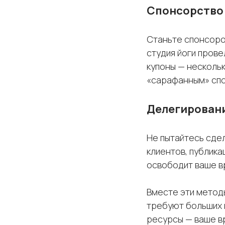
Спонсорство 
Станьте спонсоро
студия йоги пров
купоны — несколь
«сарафанным» спо
Делегирован
Не пытайтесь сдел
impu
клиентов, публика
освободит ваше в
Вместе эти методы
требуют больших 
ресурсы — ваше в