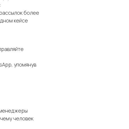
с
-рассылок более
одном кейсе
тправляйте
sApp, упомянув
а менеджеры
очему человек