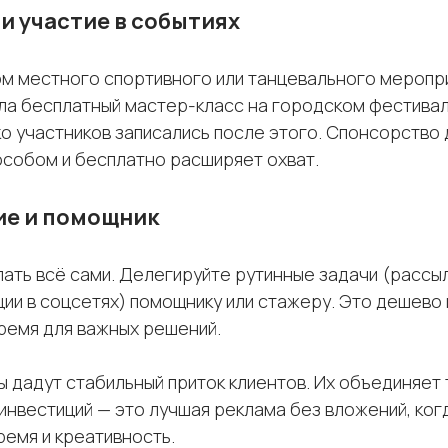
и участие в событиях
м местного спортивного или танцевального меропри
ела бесплатный мастер-класс на городском фестивал
ко участников записались после этого. Спонсорство
собом и бесплатно расширяет охват.
ие и помощник
ать всё сами. Делегируйте рутинные задачи (рассы
lse
C
ции в соцсетях) помощнику или стажеру. Это дешево 
ремя для важных решений.
 дадут стабильный приток клиентов. Их объединяет т
инвестиций — это лучшая реклама без вложений, ко
ремя и креативность.