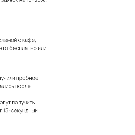
ламой с кафе,
это бесплатно или
лучили пробное
сались после
огут получить
т 15-секундный