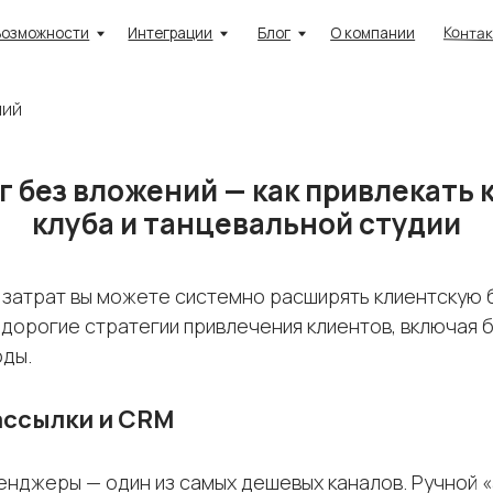
Контакты
ости
Интеграции
Блог
О компании
Приложе
ний
г без вложений — как привлекать
клуба и танцевальной студии
 затрат вы можете системно расширять клиентскую б
дорогие стратегии привлечения клиентов, включая 
оды.
ассылки и CRM
енджеры — один из самых дешевых каналов. Ручной «