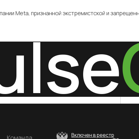
пании Meta, признанной экстремистской и запрещен
Включен в реестр
манда
отечественного ПО
омпании
г
такты
еграции
имость
мо