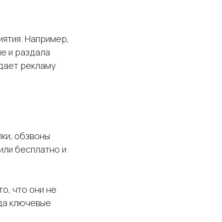
ятия. Например,
е и раздала
 дает рекламу
лки, обзвоны
RM
или бесплатно и
о, что они не
гда ключевые