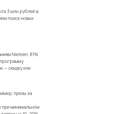
чти 3 млн рублей в
чем поиск новых
ниям Nielsen, 81%
 программу:
к — скидку или
ример, призы за
е при минимальном
заявок на 10–20%.