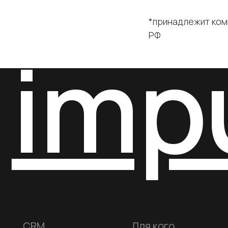
*принадлежит ком
РФ
CRM
Для кого
Ко
Возможности
Школы танцев
О к
СКУД
Бло
Фитнес-клубы
Кон
Учет
Фитнес-студии
абонементов
Инт
Запись клиентов
Йога-студии
Сто
Виджет расписания
Школы единоборств
Де
Учет товаров
Студии растяжки
Телефония
Для тренеров
Управление филиалами
Для клиентов
Аналитика
Спортивные школы
Соответствует 54-ФЗ и 152-ФЗ