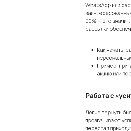
WhatsApp или рас
заинтересованным
90% — это значит,
рассылки обеспеч
Как начать: з
персональные
Пример: приг
акцию или пе
Работа с «ус
Легче вернуть бы
прозванивают «сп
перестал приходи