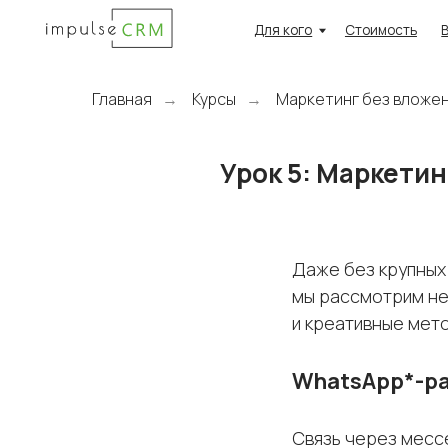
Для кого
Стоимость
Возможн
Главная
Курсы
Маркетинг без вложе
→
→
Урок 5: Маркетин
Даже без крупных
мы рассмотрим не
и креативные мет
WhatsApp*-р
Связь через месс