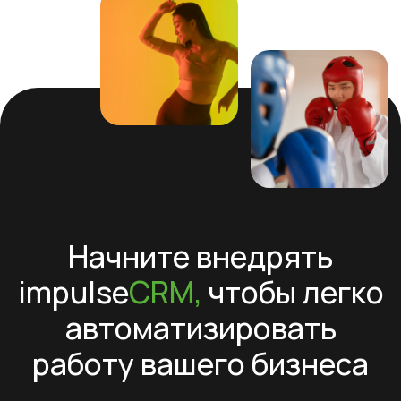
impulse
CRM
Для кого
CRM
Возможности
Школы танцев
Фитнес-клубы
СКУД
Учет
Фитнес-студии
абонементов
Запись клиентов
Йога-студии
Виджет расписания
Школы единоборств
Учет товаров
Студии растяжки