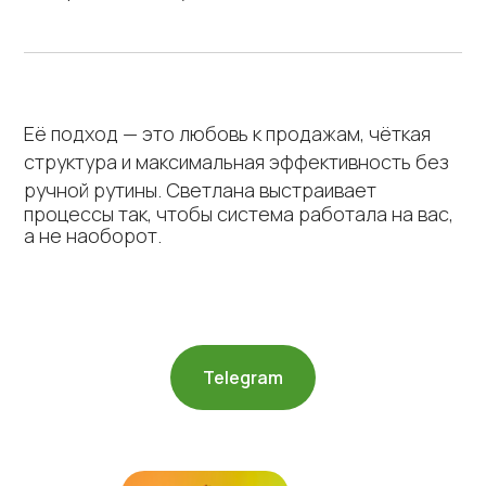
Её подход — это любовь к продажам, чёткая
Начните внедрять
структура и максимальная эффективность без
impulse
CRM,
чтобы легко
ручной рутины.
Светлана выстраивает
автоматизировать
процессы так, чтобы система работала на вас,
а не наоборот.
работу вашего бизнеса
Попробовать бесплатно
Telegram