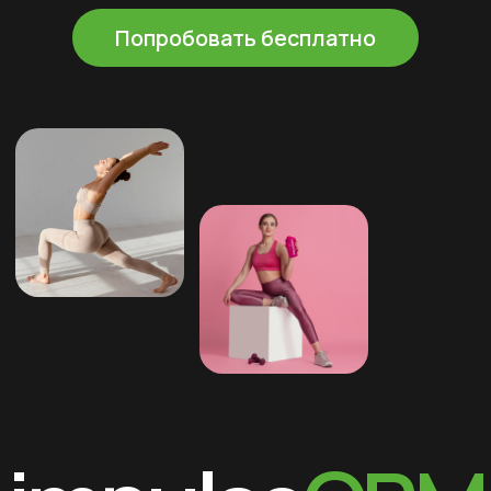
Телефония
Для тренеров
Аналитика
Для клиентов
Управление
Спортивные
филиалами
школы
Команда
О компании
Интеграции
Стоимость
Блог
Демо
Контакты
+7 (495) 800-00-32
impulsecrm@yandex.ru
Включен в реестр
отечественного ПО
Свидетельство о регистрации ИП
Свидетельство о регистрации ПО