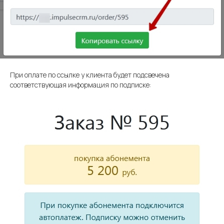
impulse
CRM
При оплате по ссылке у клиента будет подсвечена
соответствующая информация по подписке:
Для кого
CRM
Возможности
Школы танцев
Фитнес-клубы
СКУД
Учет
Фитнес-студии
абонементов
Запись клиентов
Йога-студии
Виджет расписания
Школы единоборств
Учет товаров
Студии растяжки