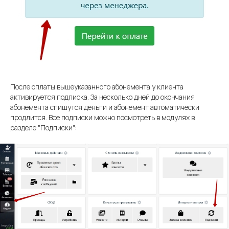
Телефония
Для тренеров
Аналитика
Для клиентов
Управление
Спортивные
филиалами
школы
Команда
О компании
Интеграции
После оплаты вышеуказанного абонемента у клиента
активируется подписка. За несколько дней до окончания
Стоимость
Блог
абонемента спишутся деньги и абонемент автоматически
Демо
Контакты
продлится. Все подписки можно посмотреть в модулях в
разделе "Подписки":
+7 (495) 800-00-32
impulsecrm@yandex.ru
Включен в реестр
отечественного ПО
Свидетельство о регистрации ИП
Свидетельство о регистрации ПО